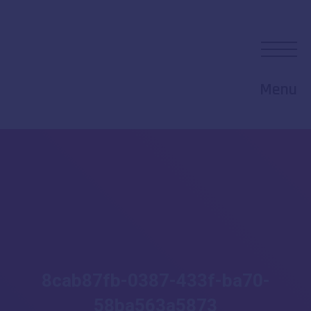
Menu
8cab87fb-0387-433f-ba70-
58ba563a5873