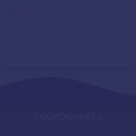
Taille :
150 × 150
|
191 × 300
|
750 × 1179
|
652 × 1024
|
360 × 240
|
803 × 1262
COORDONNÉES