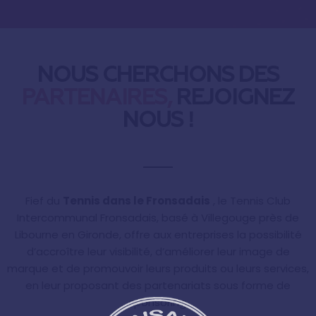
NOUS CHERCHONS DES
PARTENAIRES,
REJOIGNEZ
NOUS !
Fief du
Tennis dans le Fronsadais
, le Tennis Club
Intercommunal Fronsadais, basé à Villegouge près de
Libourne en Gironde, offre aux entreprises la possibilité
d’accroître leur visibilité, d’améliorer leur image de
marque et de promouvoir leurs produits ou leurs services,
en leur proposant des partenariats sous forme de
sponsoring.