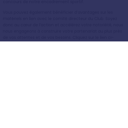
concours de notre encadrement sportif.
Vous pouvez également bénéficier d’avantages sur les
matériels en lien avec le comité directeur du Club. Soyez
donc au cœur de l’action et accélérez votre notoriété, nous
nous engageons à construire votre partenariat au plus près
de vos attentes et de vos besoins. Cliquez sur le lien ci-
dessous afin de découvrir nos offres pour nos partenaires.
Pour plus d’informations sur le sponsoring, contactez le
06.29.38.06.42
.
COORDONNÉES