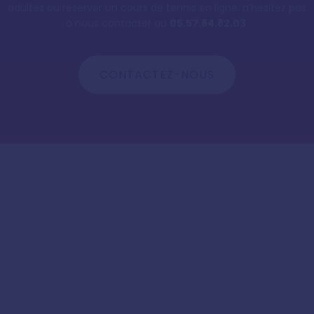
adultes ou réserver un cours de tennis en ligne, n’hésitez pas
à nous contacter au
05.57.84.82.03
.
CONTACTEZ-NOUS