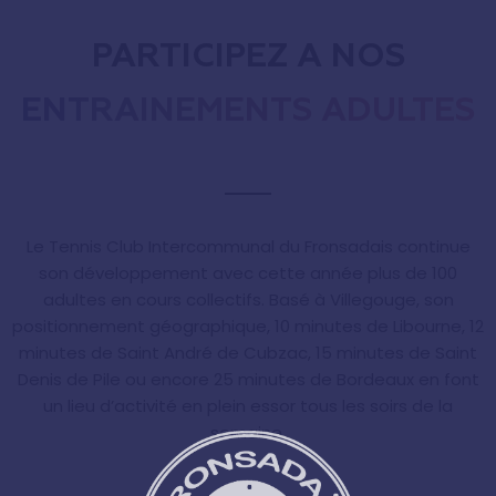
PARTICIPEZ À NOS
ENTRAÎNEMENTS ADULTES
Le Tennis Club Intercommunal du Fronsadais continue
son développement avec cette année plus de 100
adultes en cours collectifs. Basé à Villegouge, son
positionnement géographique, 10 minutes de Libourne, 12
minutes de Saint André de Cubzac, 15 minutes de Saint
Denis de Pile ou encore 25 minutes de Bordeaux en font
un lieu d’activité en plein essor tous les soirs de la
semaine.