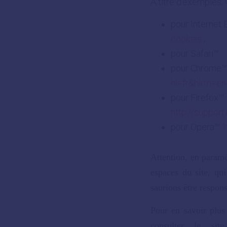
À titre d’exemples, 
pour Internet 
cookies
;
pour Safari™ :
pour Chrome™
hl=fr&hlrm=e
pour Firefox™ 
http://suppo
pour Opera™ :
Attention, en paramé
espaces du site, qui
saurions être respons
Pour en savoir plus
consulter le sit