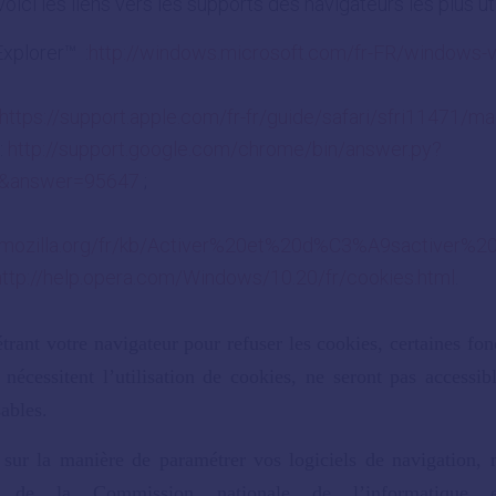
voici les liens vers les supports des navigateurs les plus uti
Explorer™ :
http://windows.microsoft.com/fr-FR/windows-vi
https://support.apple.com/fr-fr/guide/safari/sfri11471/m
:
http://support.google.com/chrome/bin/answer.py?
n&answer=95647
;
:
rt.mozilla.org/fr/kb/Activer%20et%20d%C3%A9sactiver%2
http://help.opera.com/Windows/10.20/fr/cookies.html
.
trant votre navigateur pour refuser les cookies, certaines fonc
 nécessitent l’utilisation de cookies, ne seront pas accessi
ables.
 sur la manière de paramétrer vos logiciels de navigation, 
e de la Commission nationale de l’informatique 