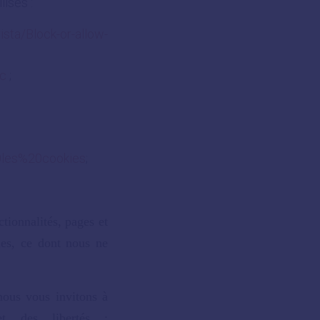
lisés :
sta/Block-or-allow-
ac
;
0les%20cookies
;
tionnalités, pages et
bles, ce dont nous ne
nous vous invitons à
et des libertés :