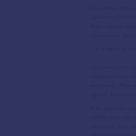
Ces cookies nous pe
également d’analyser 
Nous sommes égale
consentement dans ce
Cookies de cibl
Ces cookies sont util
enregistrent votre v
avez suivis. Nous ut
figurent, le cas éché
Il est également pos
cookies tiers. Ces i
notamment pour mes
diffusion (c’est-à-