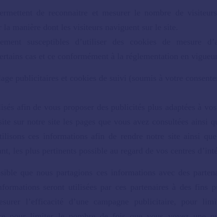
rmettent de reconnaitre et mesurer le nombre de visiteurs
la manière dont les visiteurs naviguent sur le site.
ment susceptibles d’utiliser des cookies de mesure d’a
rtains cas et ce conformément à la réglementation en vigueur
age publicitaires et cookies de suivi (soumis à votre consent
isés afin de vous proposer des publicités plus adaptées à vos 
isite sur notre site les pages que vous avez consultées ainsi q
ilisons ces informations afin de rendre notre site ainsi que
ant, les plus pertinents possible au regard de vos centres d’inté
sible que nous partagions ces informations avec des partena
nformations seront utilisées par ces partenaires à des fins pu
urer l’efficacité d’une campagne publicitaire, pour limi
dire pour limiter le nombre de fois que vous voyez une publi