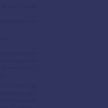
 sur notre site mais
udience sans votre
.
ement)
centres d’intérêt. Ils
ue les liens que vous
 les publicités qui y
rêt.
ires en utilisant des
blicitaires en ligne,
ter la fréquence de
cité), l’affiliation